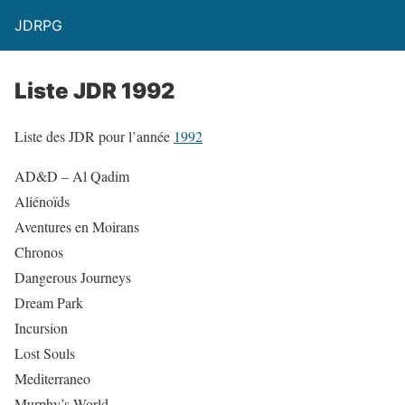
JDRPG
Liste JDR 1992
Liste des JDR pour l’année
1992
AD&D – Al Qadim
Aliénoïds
Aventures en Moirans
Chronos
Dangerous Journeys
Dream Park
Incursion
Lost Souls
Mediterraneo
Murphy’s World