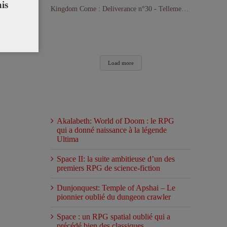
is
Kingdom Come : Deliverance n°30 - Tellement loin d'avoir terminé le jeu !
Load more
Articles récents
Akalabeth: World of Doom : le RPG
qui a donné naissance à la légende
Ultima
Space II: la suite ambitieuse d’un des
premiers RPG de science-fiction
Dunjonquest: Temple of Apshai – Le
pionnier oublié du dungeon crawler
Space : un RPG spatial oublié qui a
précédé bien des classiques