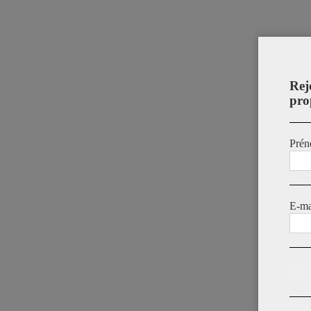
Rej
pro
Prén
E-ma