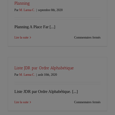
Planning
Par
M. Larma C.
|
septembre 8th, 2020
Planning A Place Far [...]
sur
Lire la suite
Commentaires fermés
Planning
Liste JDR par Ordre Alphabétique
Par
M. Larma C.
|
août 10th, 2020
Liste JDR par Ordre Alphabétique. [...]
sur
Lire la suite
Commentaires fermés
Liste
JDR
par