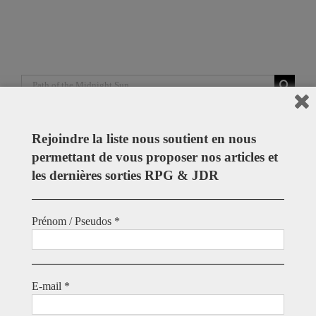
Ordre
Alphabétiq
Rechercher:
Notre Boutique Redbubble
Rejoindre la liste nous soutient en nous
permettant de vous proposer nos articles et
les dernières sorties RPG & JDR
Prénom / Pseudos
*
E-mail
*