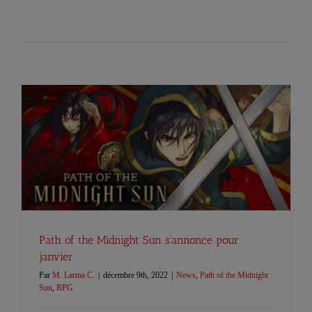
Path of the Midnight Sun s’annonce pour
janvier
Par
M. Larma C.
|
décembre 9th, 2022
|
News
,
Path of the Midnight
Sun
,
RPG