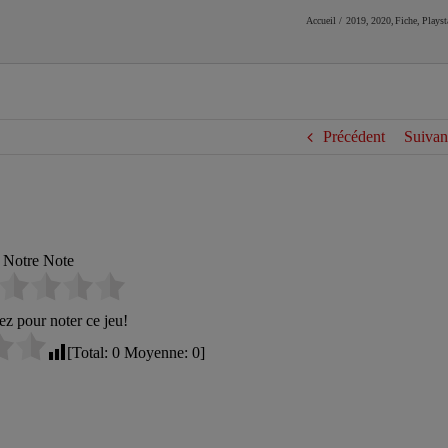
Accueil
2019
2020
Fiche
Playst
Précédent
Suivan
Notre Note
ez pour noter ce jeu!
[Total:
0
Moyenne:
0
]
entinels: Aegis Rim