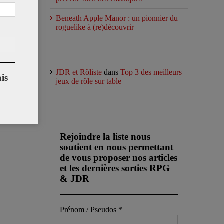
Beneath Apple Manor : un pionnier du
roguelike à (re)découvrir
Commentaires récents
JDR et Rôliste
dans
Top 3 des meilleurs
is
jeux de rôle sur table
Abonnez-vous à notre newsletter
Rejoindre la liste nous
soutient en nous permettant
de vous proposer nos articles
et les dernières sorties RPG
& JDR
Prénom / Pseudos
*