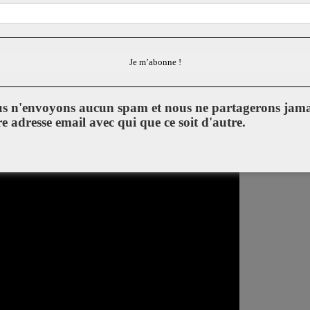
 par 13 garçons et filles « 13 Sentinels: Aegis Rim » .
s n'envoyons aucun spam et nous ne partagerons jama
re adresse email avec qui que ce soit d'autre.