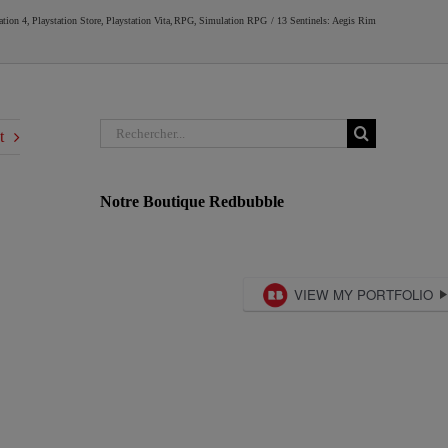
ation 4
Playstation Store
Playstation Vita
RPG
Simulation RPG
13 Sentinels: Aegis Rim
Rechercher:
t
Notre Boutique Redbubble