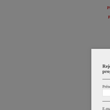
P
P
Rej
pro
Prén
E-ma