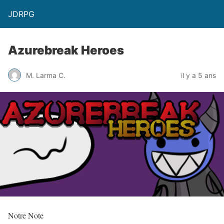
JDRPG
Azurebreak Heroes
M. Larma C.
il y a 5 ans
Notre Note