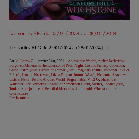
:
Les sorties RPG du 22/01/2024 au 28/01/2024
Les sorties RPG du 22/01/2024 au 28/01/2024 [...]
Par
M. Larma C.
|
janvier 31st, 2024
|
Animalistic Worlds
,
Atelier Resleriana:
Forgotten Alchemy & the Liberator of Polar Night
,
Cosmic Fantasy Collection
,
Game Tester Quest
,
Heroes of Eternal Quest
,
Imaginary Future
,
Immortal Tales of
Rebirth
,
Into the Necrovale
,
Like a Dragon: Infinite Wealth
,
Neptunia: Sisters vs.
Sisters
,
News
,
Re into Another World
,
Rogue Fable IV
,
RPG
,
Shiren the
Wanderer: The Mystery Dungeon of Serpentcoil Island
,
Sorties
,
Taddle Quest
,
Touhou Shoujo: Tale of Beautiful Memories
,
Unforetold: Witchstone
|
0
commentaire
Lire la suite