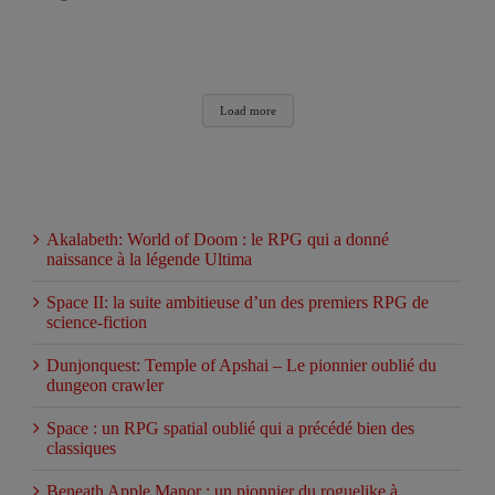
Load more
Articles récents
Akalabeth: World of Doom : le RPG qui a donné
naissance à la légende Ultima
Space II: la suite ambitieuse d’un des premiers RPG de
science-fiction
Dunjonquest: Temple of Apshai – Le pionnier oublié du
dungeon crawler
Space : un RPG spatial oublié qui a précédé bien des
classiques
Beneath Apple Manor : un pionnier du roguelike à