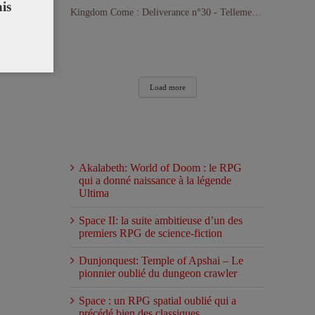
is
Kingdom Come : Deliverance n°30 - Tellement loin d'avoir terminé le jeu !
Load more
Articles récents
Akalabeth: World of Doom : le RPG
qui a donné naissance à la légende
Ultima
Space II: la suite ambitieuse d’un des
premiers RPG de science-fiction
Dunjonquest: Temple of Apshai – Le
pionnier oublié du dungeon crawler
Space : un RPG spatial oublié qui a
précédé bien des classiques