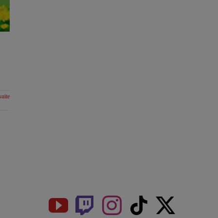
suite
Get Social