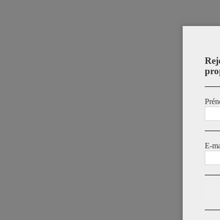
Rej
pro
Prén
E-ma