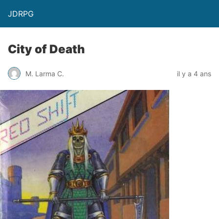
JDRPG
City of Death
M. Larma C.
il y a 4 ans