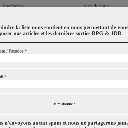
Plateformes
Date de Sortie
PC
08 janvier
2021
sur
PC
sur Intern
oindre la liste nous soutient en nous permettant de vou
poser nos articles et les dernières sorties RPG & JDR
DLC
om / Pseudos
*
Aucun DLC
il
*
, également connue sous le nom de «livre des morts», trouvée par un
ieur de la boîte, y verrouille un autre univers appelé la dimension fantô
t, elle entraîne toutes les âmes vivantes qui l’entourent dans la dimensi
he. C’est là que réside votre aventure. Realm of Soul – Peu à peu, le mon
oiles sont verrouillées par une immense chaîne traversant l’espace et le
i scintille. Dans ce monde flou, comment se rendre au palais
s n'envoyons aucun spam et nous ne partagerons jama