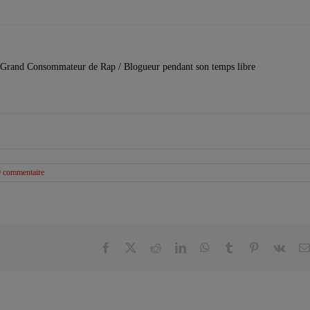
Grand Consommateur de Rap / Blogueur pendant son temps libre
0 commentaire
Facebook
X
Reddit
LinkedIn
WhatsApp
Tumblr
Pinterest
Vk