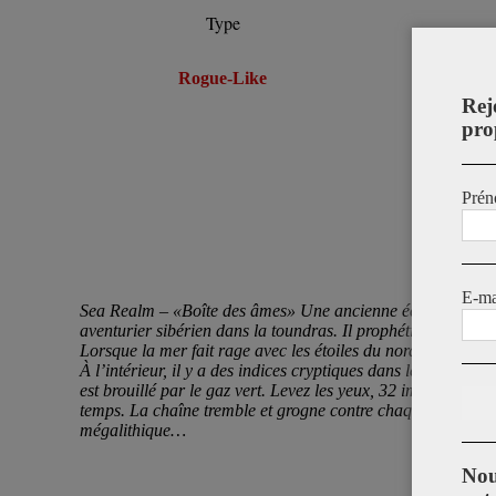
Type
Rogue-Like
Rej
pro
Prén
E-ma
Sea Realm – «Boîte des âmes» Une ancienne écriture arabe
aventurier sibérien dans la toundras. Il prophétise à l’intér
Lorsque la mer fait rage avec les étoiles du nord qui brillen
À l’intérieur, il y a des indices cryptiques dans le labyrint
est brouillé par le gaz vert. Levez les yeux, 32 immenses ét
temps. La chaîne tremble et grogne contre chaque étoile qu
mégalithique…
Nou