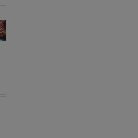
Les sorties
Les sorties
RPG du
RPG du
16/06/2025 au
09/06/2025 au
22/06/2025
15/06/2025
orties
 du
2025 au
/2025