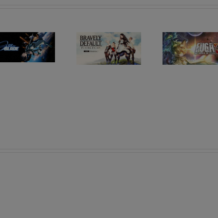
Les sorties
Les sorties
RPG du
RPG du
02/06/2025 au
26/05/2025 au
08/06/2025
01/06/2025
Les s
RPG
23/06/
29/06