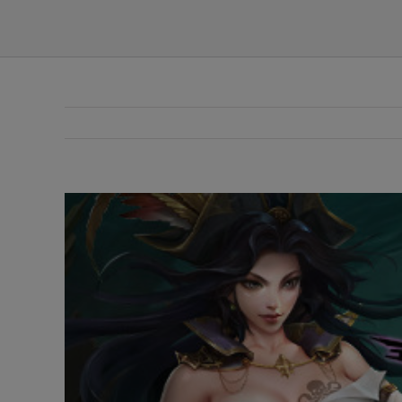
Voir
l'image
agrandie