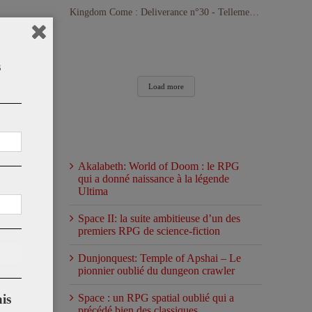
Kingdom Come : Deliverance n°30 - Tellement loin d'avoir terminé le jeu !
et
s
Load more
Articles récents
Akalabeth: World of Doom : le RPG
qui a donné naissance à la légende
Ultima
me.
Space II: la suite ambitieuse d’un des
on.
premiers RPG de science-fiction
de
Dunjonquest: Temple of Apshai – Le
pionnier oublié du dungeon crawler
is
Space : un RPG spatial oublié qui a
précédé bien des classiques