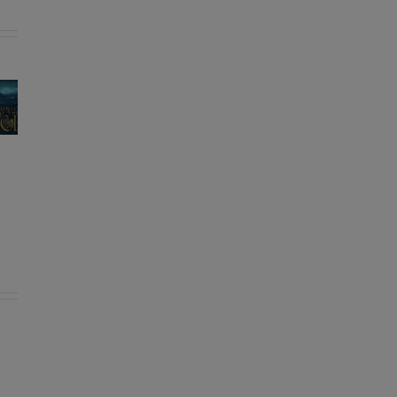
Les sorties
Les sorties
RPG du
RPG du
16/06/2025 au
09/06/2025 au
22/06/2025
15/06/2025
orties
 du
2025 au
/2025