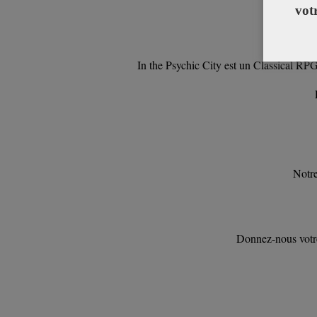
vot
In the Psychic City est un Classical RP
Notre
Donnez-nous votre
In