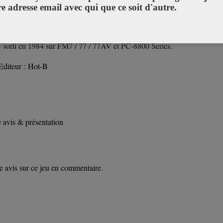
re adresse email avec qui que ce soit d'autre.
G sorti en 1984 sur FM7 / 77 / 77AV et PC-8800 Series.
Editeur : Hot-B
 avis & présentation
 avis sur ce jeu en commentaire.
 the Psychic City