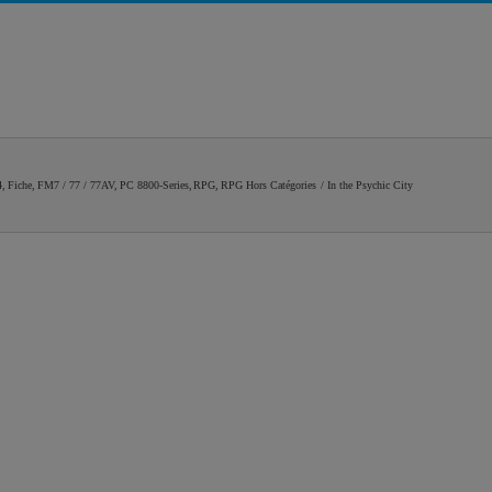
Liste RPG
Newsletter
Contact
4
Fiche
FM7 / 77 / 77AV
PC 8800-Series
RPG
RPG Hors Catégories
In the Psychic City