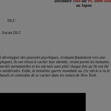
Décemnre
1984
sur
PC-8800 Seri
au Japon
DLC
Aucun DLC
à développer des pouvoirs psychiques, évoluant finalement vers une
upart, ils ont réussi à cacher leur identité, vivant parmi les humains.
ités surnaturelles et les ont tués sans pitié chaque fois qu’ils ont été
 médiévales. Enfin, la troisième guerre mondiale au 21e siècle a vu le
assés et contraints de se cacher dans les ruines de New York.