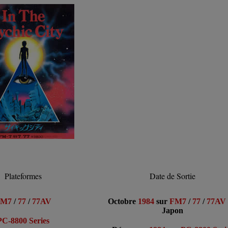
Plateformes
Date de Sortie
FM7
/
77
/
77AV
Octobre
1984
sur
FM7
/
77
/
77AV
Japon
PC-8800 Series