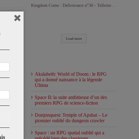
Kingdom Come : Deliverance n°30 - Tellement loin d'avoir terminé le jeu !
s
Load more
Articles récents
Akalabeth: World of Doom : le RPG
qui a donné naissance à la légende
Ultima
Space II: la suite ambitieuse d’un des
premiers RPG de science-fiction
Dunjonquest: Temple of Apshai – Le
pionnier oublié du dungeon crawler
Space : un RPG spatial oublié qui a
is
précédé bien des classiques