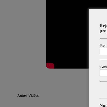
Rej
pro
Prén
E-ma
Autres Vidéos
Nou