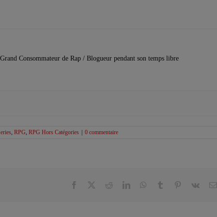
Grand Consommateur de Rap / Blogueur pendant son temps libre
eries
,
RPG
,
RPG Hors Catégories
|
0 commentaire
Facebook
X
Reddit
LinkedIn
WhatsApp
Tumblr
Pinterest
Vk