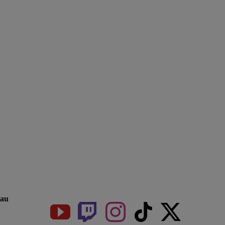
Get Social
au