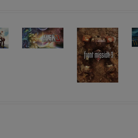
Les sorties
Les sorties
RPG du
RPG du
02/06/2025 au
26/05/2025 au
08/06/2025
01/06/2025
Les s
RPG
23/06/
29/06