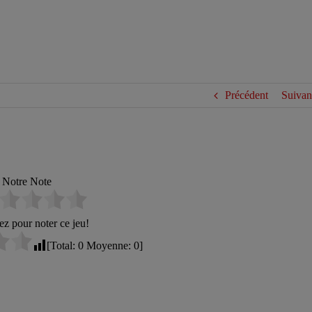
Précédent
Suivan
Notre Note
ez pour noter ce jeu!
[Total:
0
Moyenne:
0
]
 the Psychic City