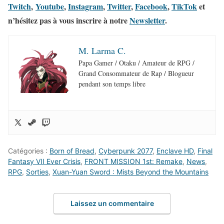
Twitch
,
Youtube
,
Instagram
,
Twitter
,
Facebook
,
TikTok
et
n’hésitez pas à vous inscrire à notre
Newsletter
.
M. Larma C.
Papa Gamer / Otaku / Amateur de RPG /
Grand Consommateur de Rap / Blogueur
pendant son temps libre
Catégories :
Born of Bread
,
Cyberpunk 2077
,
Enclave HD
,
Final
Fantasy VII Ever Crisis
,
FRONT MISSION 1st: Remake
,
News
,
RPG
,
Sorties
,
Xuan-Yuan Sword : Mists Beyond the Mountains
Laissez un commentaire