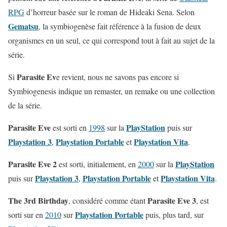
RPG
d’horreur basée sur le roman de Hideaki Sena. Selon
Gematsu
, la symbiogenèse fait référence à la fusion de deux
organismes en un seul, ce qui correspond tout à fait au sujet de la
série.
Parasite Ev
Si
e revient, nous ne savons pas encore si
Symbiogenesis indique un remaster, un remake ou une collection
de la série.
Parasite Eve
PlayStation
est sorti en
1998
sur la
puis sur
Playstation 3
Playstation Portable
Playstation Vita
,
et
.
Parasite Eve 2
PlayStation
est sorti, initialement, en
2000
sur la
Playstation 3
Playstation Portable
Playstation Vita
puis sur
,
et
.
The 3rd Birthday
Parasite Eve 3
, considéré comme étant
, est
Playstation Portable
sorti sur en
2010
sur
puis, plus tard, sur