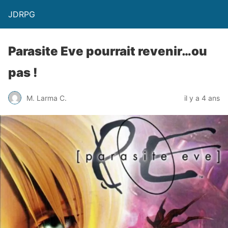
JDRPG
Parasite Eve pourrait revenir…ou
pas !
M. Larma C.
il y a 4 ans