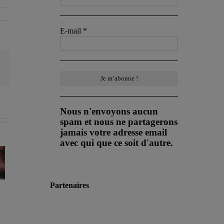
E-mail
*
Email
Nous n'envoyons aucun
spam et nous ne partagerons
jamais votre adresse email
avec qui que ce soit d'autre.
Les sorties
Les sorties
RPG du
RPG du
16/06/2025 au
09/06/2025 au
Partenaires
22/06/2025
15/06/2025
orties
 du
2025 au
/2025