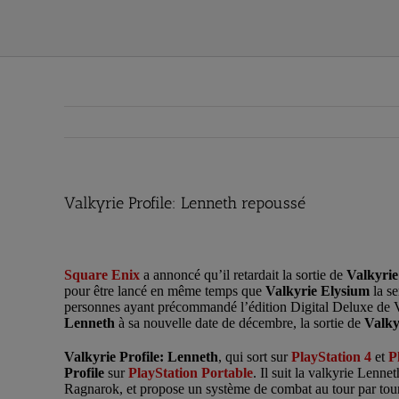
Valkyrie Profile: Lenneth repoussé
Valkyrie Profile: Lenneth repoussé
Square Enix
a annoncé qu’il retardait la sortie de
Valkyrie
pour être lancé en même temps que
Valkyrie Elysium
la se
personnes ayant précommandé l’édition Digital Deluxe de V
Lenneth
à sa nouvelle date de décembre, la sortie de
Valky
Valkyrie Profile: Lenneth
, qui sort sur
PlayStation 4
et
P
Profile
sur
PlayStation Portable
. Il suit la valkyrie Lenne
Ragnarok, et propose un système de combat au tour par tour