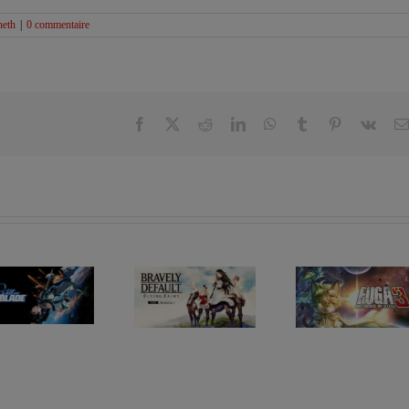
neth
|
0 commentaire
Facebook
X
Reddit
LinkedIn
WhatsApp
Tumblr
Pinterest
Vk
Les sorties
Les sorties
RPG du
RPG du
02/06/2025 au
26/05/2025 au
08/06/2025
01/06/2025
Les s
RPG
23/06/
29/06