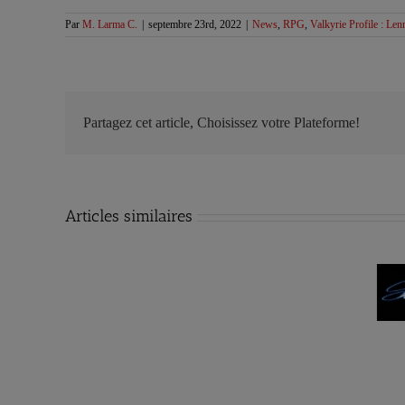
Par
M. Larma C.
|
septembre 23rd, 2022
|
News
,
RPG
,
Valkyrie Profile : Len
Partagez cet article, Choisissez votre Plateforme!
Articles similaires
Les sorties
Les sorties
RPG du
RPG du
16/06/2025 au
09/06/2025 au
22/06/2025
15/06/2025
sorties
G du
/2025 au
6/2025