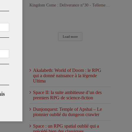
Kingdom Come : Deliverance n°30 - Tellement loin d'avoir terminé le jeu !
Load more
Articles récents
Akalabeth: World of Doom : le RPG
qui a donné naissance à la légende
Ultima
Space II: la suite ambitieuse d’un des
is
premiers RPG de science-fiction
Dunjonquest: Temple of Apshai – Le
pionnier oublié du dungeon crawler
Space : un RPG spatial oublié qui a
précédé bien des classiques