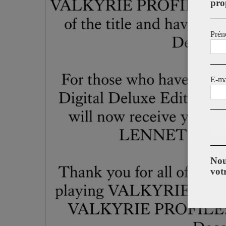
pro
Prén
E-ma
Nou
vot