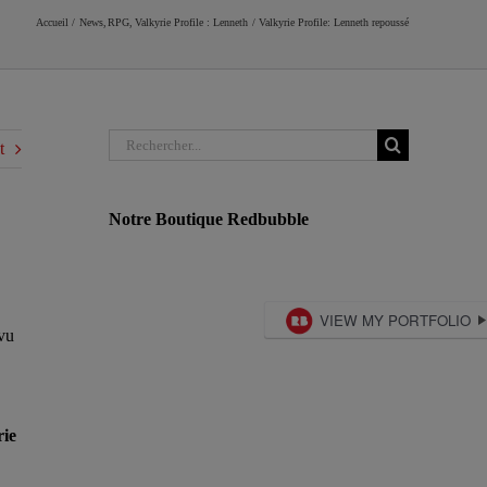
Accueil
News
RPG
Valkyrie Profile : Lenneth
Valkyrie Profile: Lenneth repoussé
Rechercher:
t
Notre Boutique Redbubble
vu
rie