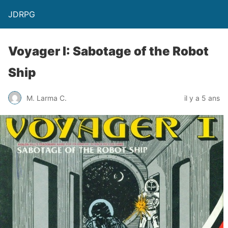
JDRPG
Voyager I: Sabotage of the Robot
Ship
M. Larma C.
il y a 5 ans