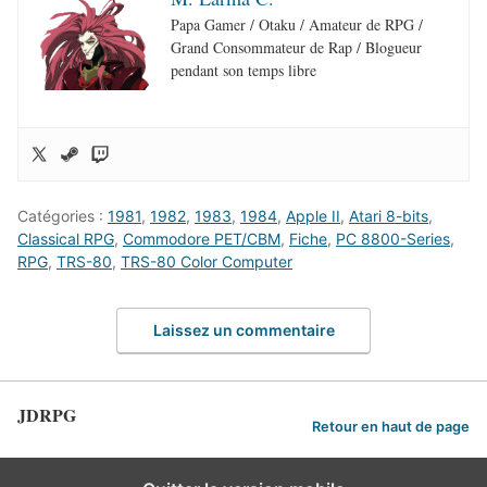
Papa Gamer / Otaku / Amateur de RPG /
Grand Consommateur de Rap / Blogueur
pendant son temps libre
Catégories :
1981
,
1982
,
1983
,
1984
,
Apple II
,
Atari 8-bits
,
Classical RPG
,
Commodore PET/CBM
,
Fiche
,
PC 8800-Series
,
RPG
,
TRS-80
,
TRS-80 Color Computer
Laissez un commentaire
JDRPG
Retour en haut de page